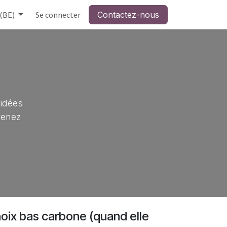
 (BE)
Se connecter
Contactez-nous
 idées
venez
hoix bas carbone (quand elle