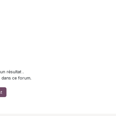
un résultat
.
s dans ce forum.
st